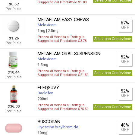
Seleziona Confezione
Suggerito dal Produttore $1.80
$0.57
Per Pilola
METAFLAM EASY CHEWS
67%
Meloxicam
OFF
1mg |
2.5mg
Prezzo di Vendita al Dettaglio
$1.26
Seleziona Confezione
Suggerito dal Produttore $3.78
Per Pilola
METAFLAM ORAL SUSPENSION
52%
Meloxicam
OFF
1.5mg
Prezzo di Vendita al Dettaglio
$10.44
Seleziona Confezione
Suggerito dal Produttore $21.59
Per Pilola
FLEQSUVY
52%
Baclofen
OFF
200ml
Prezzo di Vendita al Dettaglio
$36.00
Seleziona Confezione
Suggerito dal Produttore $75.59
Per Pilola
BUSCOPAN
48%
Hyoscine butylbromide
OFF
10mg