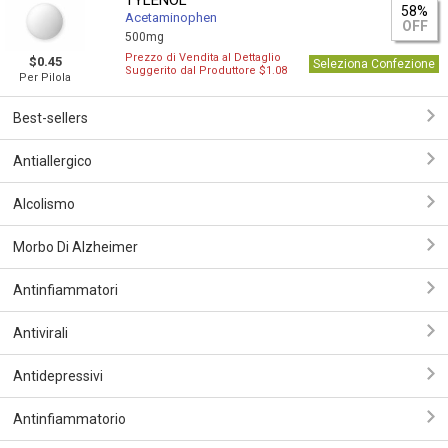
TYLENOL
58%
Acetaminophen
OFF
500mg
Prezzo di Vendita al Dettaglio
$0.45
Seleziona Confezione
Suggerito dal Produttore $1.08
Per Pilola
Best-sellers
Antiallergico
Alcolismo
Morbo Di Alzheimer
Antinfiammatori
Antivirali
Antidepressivi
Antinfiammatorio