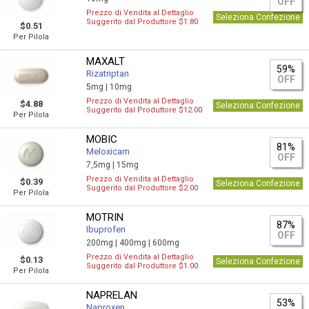
OFF
Prezzo di Vendita al Dettaglio
Seleziona Confezione
Suggerito dal Produttore $1.80
$0.51
Per Pilola
MAXALT
59%
Rizatriptan
OFF
5mg |
10mg
Prezzo di Vendita al Dettaglio
$4.88
Seleziona Confezione
Suggerito dal Produttore $12.00
Per Pilola
MOBIC
81%
Meloxicam
OFF
7,5mg |
15mg
Prezzo di Vendita al Dettaglio
$0.39
Seleziona Confezione
Suggerito dal Produttore $2.00
Per Pilola
MOTRIN
87%
Ibuprofen
OFF
200mg |
400mg |
600mg
Prezzo di Vendita al Dettaglio
$0.13
Seleziona Confezione
Suggerito dal Produttore $1.00
Per Pilola
NAPRELAN
53%
Naproxen