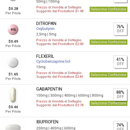
50mg |
100mg
Prezzo di Vendita al Dettaglio
$0.28
Seleziona Confezione
Suggerito dal Produttore $1.48
Per Pilola
DITROPAN
76%
Oxybutynin
OFF
2,5mg |
5mg
Prezzo di Vendita al Dettaglio
$0.49
Seleziona Confezione
Suggerito dal Produttore $2.00
Per Pilola
FLEXERIL
41%
Сyclobenzaprine hcl
OFF
15mg
Prezzo di Vendita al Dettaglio
$1.65
Seleziona Confezione
Suggerito dal Produttore $2.81
Per Pilola
GABAPENTIN
88%
100mg |
300mg |
400mg |
600mg |
800mg
OFF
Prezzo di Vendita al Dettaglio
Seleziona Confezione
Suggerito dal Produttore $3.78
$0.46
Per Pilola
IBUPROFEN
74%
200mg |
400mg |
600mg
OFF