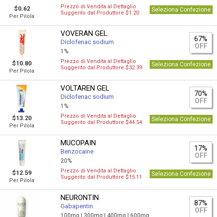
Prezzo di Vendita al Dettaglio
$0.62
Seleziona Confezione
Suggerito dal Produttore $1.20
Per Pilola
VOVERAN GEL
67%
Diclofenac sodium
OFF
1%
Prezzo di Vendita al Dettaglio
$10.80
Seleziona Confezione
Suggerito dal Produttore $32.39
Per Pilola
VOLTAREN GEL
70%
Diclofenac sodium
OFF
1%
Prezzo di Vendita al Dettaglio
$13.20
Seleziona Confezione
Suggerito dal Produttore $44.54
Per Pilola
MUCOPAIN
17%
Benzocaine
OFF
20%
Prezzo di Vendita al Dettaglio
$12.59
Seleziona Confezione
Suggerito dal Produttore $15.11
Per Pilola
NEURONTIN
87%
Gabapentin
OFF
100mg |
300mg |
400mg |
600mg