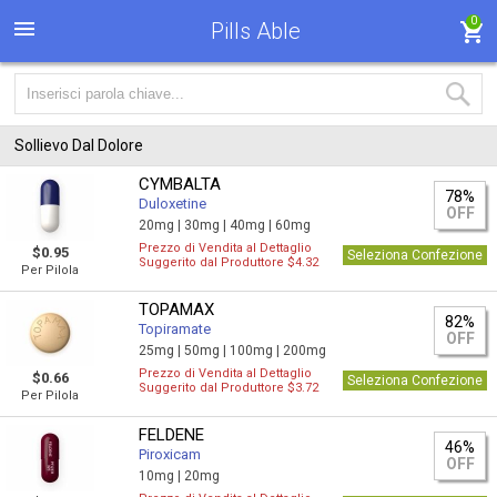
0
Pills Able
Sollievo Dal Dolore
CYMBALTA
78%
Duloxetine
OFF
20mg |
30mg |
40mg |
60mg
Prezzo di Vendita al Dettaglio
$0.95
Seleziona Confezione
Suggerito dal Produttore $4.32
Per Pilola
TOPAMAX
82%
Topiramate
OFF
25mg |
50mg |
100mg |
200mg
Prezzo di Vendita al Dettaglio
$0.66
Seleziona Confezione
Suggerito dal Produttore $3.72
Per Pilola
FELDENE
46%
Piroxicam
OFF
10mg |
20mg