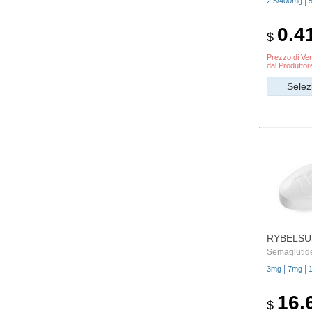
|
2.5/400mg
0.4
$
Prezzo di Ven
dal Produttor
Selez
RYBELSU
Semaglutid
|
|
3mg
7mg
16.
$