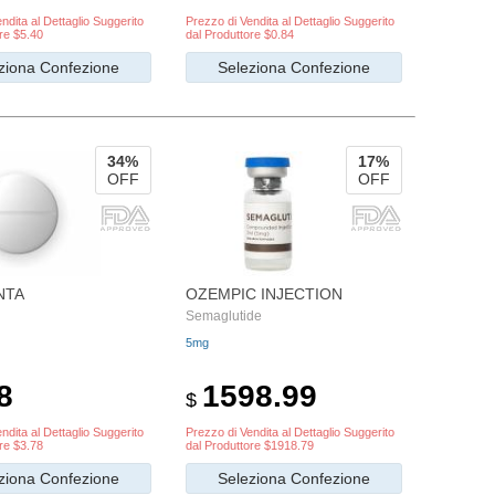
ndita al Dettaglio Suggerito
Prezzo di Vendita al Dettaglio Suggerito
re $5.40
dal Produttore $0.84
ziona Confezione
Seleziona Confezione
34%
17%
OFF
OFF
NTA
OZEMPIC INJECTION
Semaglutide
5mg
8
1598.99
$
ndita al Dettaglio Suggerito
Prezzo di Vendita al Dettaglio Suggerito
re $3.78
dal Produttore $1918.79
ziona Confezione
Seleziona Confezione