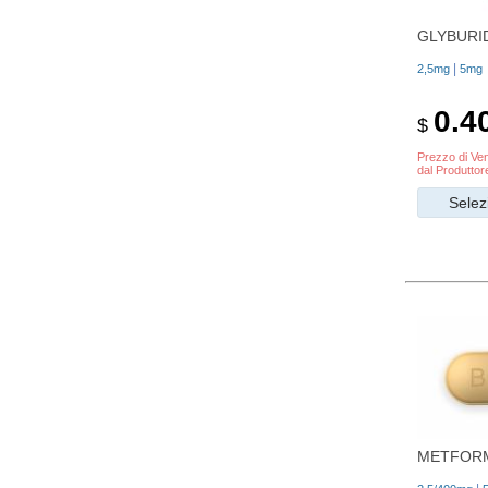
GLYBURI
|
2,5mg
5mg
0.4
$
Prezzo di Ven
dal Produttor
Selez
METFORM