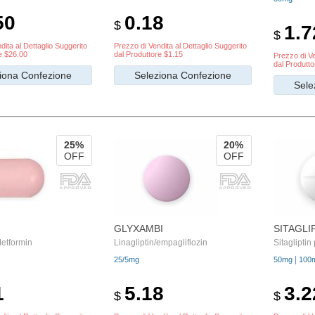
50
0.18
$
1.7
$
dita al Dettaglio Suggerito
Prezzo di Vendita al Dettaglio Suggerito
e $26.00
dal Produttore $1.15
Prezzo di Ve
dal Produtto
iona Confezione
Seleziona Confezione
Sele
25%
20%
OFF
OFF
GLYXAMBI
SITAGLI
Metformin
Linagliptin/empagliflozin
Sitaglipti
|
25/5mg
50mg
100
1
5.18
3.2
$
$