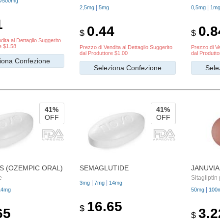
5/500mg
|
|
2,5mg
5mg
0,5mg
1m
1
0.44
0.8
$
$
dita al Dettaglio Suggerito
e $1.58
Prezzo di Vendita al Dettaglio Suggerito
Prezzo di Ve
dal Produttore $1.00
dal Produtto
iona Confezione
Seleziona Confezione
Sele
41%
41%
OFF
OFF
S (OZEMPIC ORAL)
SEMAGLUTIDE
JANUVIA
e
Sitaglipti
|
|
3mg
7mg
14mg
|
14mg
50mg
100
16.65
$
65
3.2
$