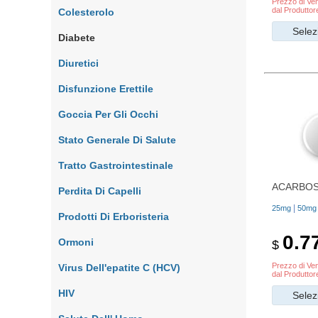
Prezzo di Ven
dal Produttor
Colesterolo
Selez
Diabete
Diuretici
Disfunzione Erettile
Goccia Per Gli Occhi
Stato Generale Di Salute
Tratto Gastrointestinale
ACARBO
Perdita Di Capelli
|
25mg
50mg
Prodotti Di Erboristeria
0.7
Ormoni
$
Prezzo di Ven
Virus Dell'epatite C (HCV)
dal Produttor
HIV
Selez