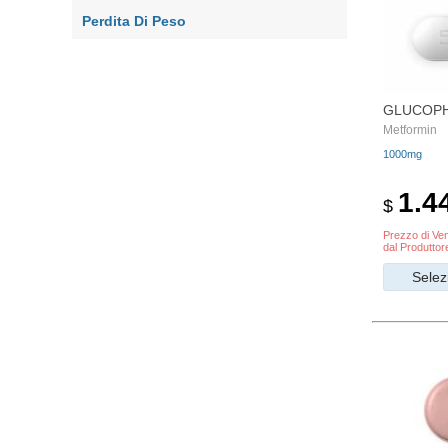
Perdita Di Peso
GLUCOP
Metformin
1000mg
1.4
$
Prezzo di Ven
dal Produttor
Selez