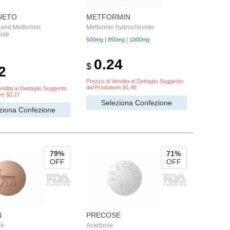
UETO
METFORMIN
n and Metformin
Metformin hydrochloride
ride
|
|
500mg
850mg
1000mg
0.24
$
2
Prezzo di Vendita al Dettaglio Suggerito
dal Produttore $1.48
ndita al Dettaglio Suggerito
re $2.27
Seleziona Confezione
ziona Confezione
79%
71%
OFF
OFF
N
PRECOSE
de
Acarbose