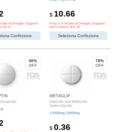
2
10.66
$
ndita al Dettaglio Suggerito
Prezzo di Vendita al Dettaglio Suggerito
re $2.81
dal Produttore $27.60
ziona Confezione
Seleziona Confezione
40%
78%
OFF
OFF
PTIN
METAGLIP
n phosphate
Glipizide and Metformin
Hydrochloride
mg
|
2.5/500mg
5/500mg
2
0.36
$