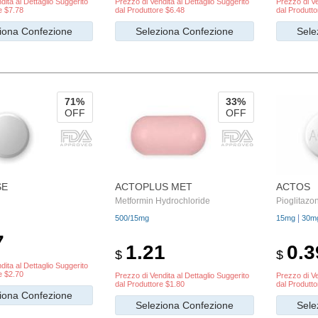
dita al Dettaglio Suggerito
Prezzo di Vendita al Dettaglio Suggerito
Prezzo di Ve
e $7.78
dal Produttore $6.48
dal Produtto
iona Confezione
Seleziona Confezione
Sele
71%
33%
OFF
OFF
SE
ACTOPLUS MET
ACTOS
Metformin Hydrochloride
Pioglitazo
|
500/15mg
15mg
30m
7
1.21
0.3
$
$
dita al Dettaglio Suggerito
e $2.70
Prezzo di Vendita al Dettaglio Suggerito
Prezzo di Ve
dal Produttore $1.80
dal Produtto
iona Confezione
Seleziona Confezione
Sele