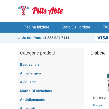
Pills Able
Pagina Iniziale
Stato Dell'ordine
FA
Categorie prodotti
Diabete
Best-sellers
Antiallergico
Alcolismo
Morbo Di Alzheimer
KARELA
Antinfiammatori
60caps
Antivirali