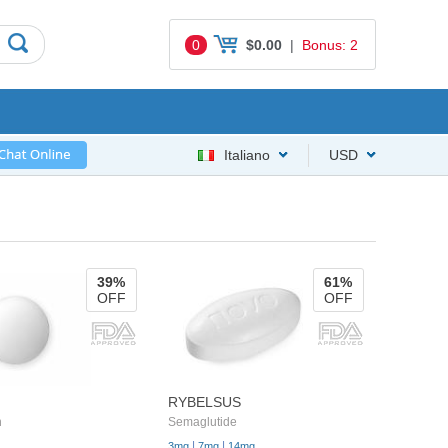
0
$0.00
|
Bonus: 2
Italiano
USD
39%
61%
OFF
OFF
RYBELSUS
n
Semaglutide
|
|
3mg
7mg
14mg