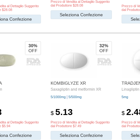
Prezzo di Vendita al Dettaglio Suggerito
dal Produttore $28.08
dita al Dettaglio Suggerito
Prezzo di Ve
e $28.08
dal Produtto
Seleziona Confezione
iona Confezione
Sele
30%
32%
OFF
OFF
A
KOMBIGLYZE XR
TRADJE
in
Saxagliptin and metformin XR
Linagliptin
|
5/1000mg
5/500mg
5mg
3
5.13
2.4
$
$
dita al Dettaglio Suggerito
Prezzo di Vendita al Dettaglio Suggerito
Prezzo di Ve
e $5.94
dal Produttore $7.49
dal Produtto
iona Confezione
Seleziona Confezione
Sele