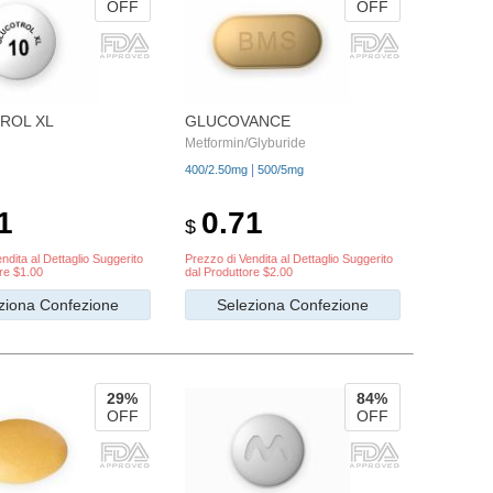
OFF
OFF
ROL XL
GLUCOVANCE
Metformin/Glyburide
|
400/2.50mg
500/5mg
1
0.71
$
ndita al Dettaglio Suggerito
Prezzo di Vendita al Dettaglio Suggerito
re $1.00
dal Produttore $2.00
ziona Confezione
Seleziona Confezione
29%
84%
OFF
OFF