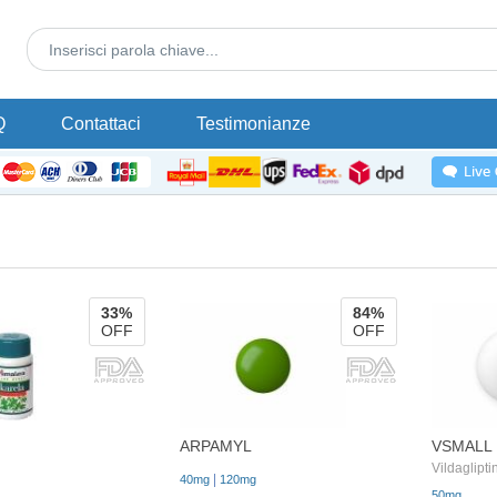
Q
Contattaci
Testimonianze
33%
84%
OFF
OFF
ARPAMYL
VSMALL
Vildaglipti
|
40mg
120mg
50mg