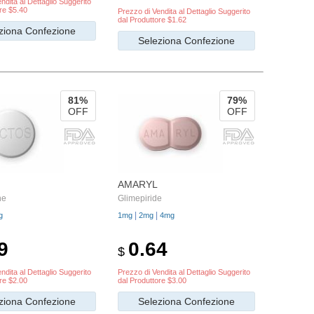
ndita al Dettaglio Suggerito
re $5.40
Prezzo di Vendita al Dettaglio Suggerito
dal Produttore $1.62
ziona Confezione
Seleziona Confezione
81%
79%
OFF
OFF
AMARYL
ne
Glimepiride
|
|
g
1mg
2mg
4mg
9
0.64
$
ndita al Dettaglio Suggerito
Prezzo di Vendita al Dettaglio Suggerito
re $2.00
dal Produttore $3.00
ziona Confezione
Seleziona Confezione