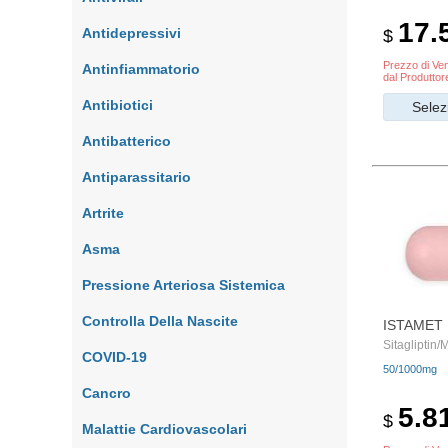
17.
Antidepressivi
$
Prezzo di Ven
Antinfiammatorio
dal Produttor
Antibiotici
Selez
Antibatterico
Antiparassitario
Artrite
Asma
Pressione Arteriosa Sistemica
Controlla Della Nascite
ISTAMET
Sitagliptin/
COVID-19
50/1000mg
Сancro
5.8
$
Malattie Cardiovascolari