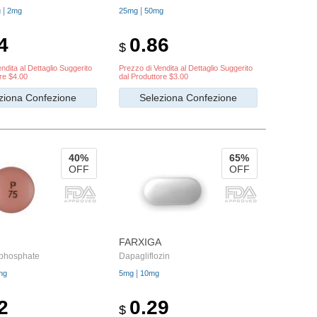
|
|
g
2mg
25mg
50mg
4
0.86
$
ndita al Dettaglio Suggerito
Prezzo di Vendita al Dettaglio Suggerito
re $4.00
dal Produttore $3.00
ziona Confezione
Seleziona Confezione
40%
65%
OFF
OFF
FARXIGA
n phosphate
Dapagliflozin
|
mg
5mg
10mg
2
0.29
$