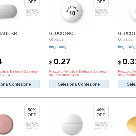
OFF
OFF
HAGE XR
GLUCOTROL
GLUCOT
Glipizide
Glipizide
|
|
5mg
10mg
5mg
10mg
4
0.27
0.3
$
$
dita al Dettaglio Suggerito
Prezzo di Vendita al Dettaglio Suggerito
Prezzo di Ve
e $3.24
dal Produttore $1.00
dal Produtto
iona Confezione
Seleziona Confezione
Sele
56%
49%
OFF
OFF