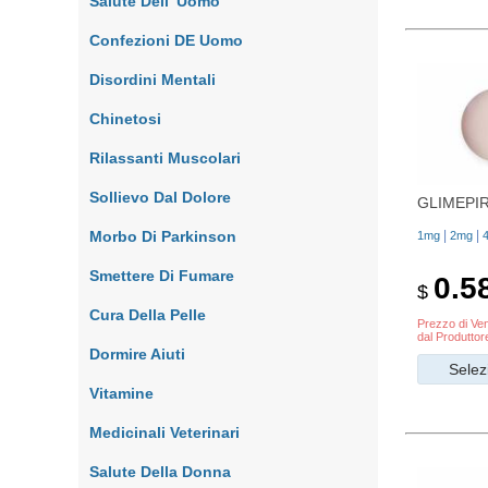
Salute Dell' Uomo
Confezioni DE Uomo
Disordini Mentali
Chinetosi
Rilassanti Muscolari
Sollievo Dal Dolore
GLIMEPI
Morbo Di Parkinson
|
|
1mg
2mg
Smettere Di Fumare
0.5
$
Cura Della Pelle
Prezzo di Ven
dal Produttor
Dormire Aiuti
Selez
Vitamine
Medicinali Veterinari
Salute Della Donna