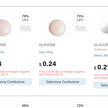
79%
73%
OFF
OFF
RIDE
GLIPIZIDE
GLUCOP
Metformin
|
4mg
5mg
10mg
|
500mg
85
8
0.24
$
0.2
$
dita al Dettaglio Suggerito
Prezzo di Vendita al Dettaglio Suggerito
e $2.70
dal Produttore $0.90
Prezzo di Ve
dal Produtto
iona Confezione
Seleziona Confezione
Sele
56%
73%