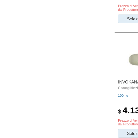
Prezzo di Ven
dal Produttor
Selez
INVOKAN
Canaglifloz
100mg
4.1
$
Prezzo di Ven
dal Produttor
Selez