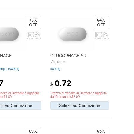
73%
64%
OFF
OFF
HAGE
GLUCOPHAGE SR
Metformin
|
0mg
1000mg
500mg
7
0.72
$
ndita al Dettaglio Suggerito
Prezzo di Vendita al Dettaglio Suggerito
re $1.00
dal Produttore $2.00
ziona Confezione
Seleziona Confezione
69%
65%