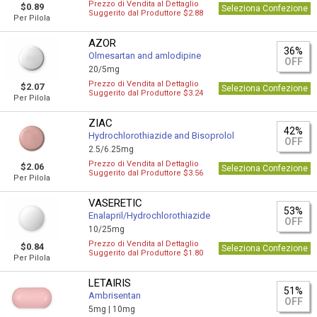
Prezzo di Vendita al Dettaglio
$0.89
Seleziona Confezione
Suggerito dal Produttore $2.88
Per Pilola
AZOR
36%
Olmesartan and amlodipine
OFF
20/5mg
Prezzo di Vendita al Dettaglio
$2.07
Seleziona Confezione
Suggerito dal Produttore $3.24
Per Pilola
ZIAC
42%
Hydrochlorothiazide and Bisoprolol
OFF
2.5/6.25mg
Prezzo di Vendita al Dettaglio
$2.06
Seleziona Confezione
Suggerito dal Produttore $3.56
Per Pilola
VASERETIC
53%
Enalapril/Hydrochlorothiazide
OFF
10/25mg
Prezzo di Vendita al Dettaglio
$0.84
Seleziona Confezione
Suggerito dal Produttore $1.80
Per Pilola
LETAIRIS
51%
Ambrisentan
OFF
5mg |
10mg