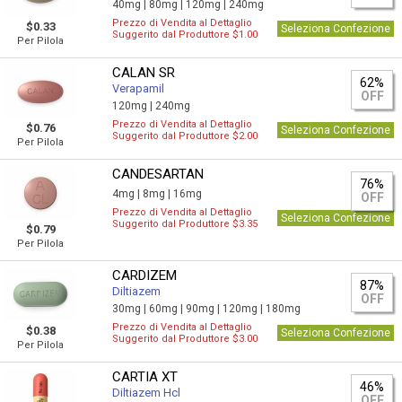
40mg |
80mg |
120mg |
240mg
Prezzo di Vendita al Dettaglio
$0.33
Seleziona Confezione
Suggerito dal Produttore $1.00
Per Pilola
CALAN SR
62%
Verapamil
OFF
120mg |
240mg
Prezzo di Vendita al Dettaglio
$0.76
Seleziona Confezione
Suggerito dal Produttore $2.00
Per Pilola
CANDESARTAN
76%
4mg |
8mg |
16mg
OFF
Prezzo di Vendita al Dettaglio
Seleziona Confezione
Suggerito dal Produttore $3.35
$0.79
Per Pilola
CARDIZEM
87%
Diltiazem
OFF
30mg |
60mg |
90mg |
120mg |
180mg
Prezzo di Vendita al Dettaglio
$0.38
Seleziona Confezione
Suggerito dal Produttore $3.00
Per Pilola
CARTIA XT
46%
Diltiazem Hcl
OFF