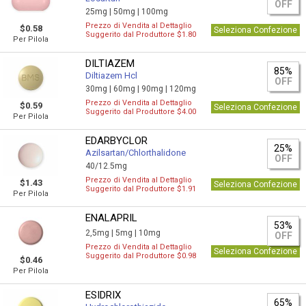
OFF
25mg |
50mg |
100mg
Prezzo di Vendita al Dettaglio
$0.58
Seleziona Confezione
Suggerito dal Produttore $1.80
Per Pilola
DILTIAZEM
85%
Diltiazem Hcl
OFF
30mg |
60mg |
90mg |
120mg
Prezzo di Vendita al Dettaglio
$0.59
Seleziona Confezione
Suggerito dal Produttore $4.00
Per Pilola
EDARBYCLOR
25%
Azilsartan/Сhlorthalidone
OFF
40/12.5mg
Prezzo di Vendita al Dettaglio
$1.43
Seleziona Confezione
Suggerito dal Produttore $1.91
Per Pilola
ENALAPRIL
53%
2,5mg |
5mg |
10mg
OFF
Prezzo di Vendita al Dettaglio
Seleziona Confezione
Suggerito dal Produttore $0.98
$0.46
Per Pilola
ESIDRIX
65%