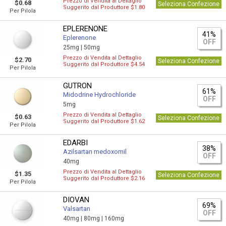
Prezzo di Vendita al Dettaglio
$0.68
Seleziona Confezione
Suggerito dal Produttore $1.80
Per Pilola
EPLERENONE
41%
Eplerenone
OFF
25mg |
50mg
Prezzo di Vendita al Dettaglio
$2.70
Seleziona Confezione
Suggerito dal Produttore $4.54
Per Pilola
GUTRON
61%
Midodrine Hydrochloride
OFF
5mg
Prezzo di Vendita al Dettaglio
$0.63
Seleziona Confezione
Suggerito dal Produttore $1.62
Per Pilola
EDARBI
38%
Azilsartan medoxomil
OFF
40mg
Prezzo di Vendita al Dettaglio
$1.35
Seleziona Confezione
Suggerito dal Produttore $2.16
Per Pilola
DIOVAN
69%
Valsartan
OFF
40mg |
80mg |
160mg