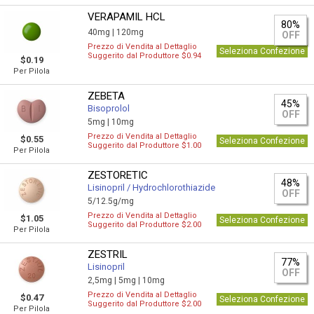
VERAPAMIL HCL
80%
40mg |
120mg
OFF
Prezzo di Vendita al Dettaglio
Seleziona Confezione
Suggerito dal Produttore $0.94
$0.19
Per Pilola
ZEBETA
45%
Bisoprolol
OFF
5mg |
10mg
Prezzo di Vendita al Dettaglio
$0.55
Seleziona Confezione
Suggerito dal Produttore $1.00
Per Pilola
ZESTORETIC
48%
Lisinopril / Hydrochlorothiazide
OFF
5/12.5g/mg
Prezzo di Vendita al Dettaglio
$1.05
Seleziona Confezione
Suggerito dal Produttore $2.00
Per Pilola
ZESTRIL
77%
Lisinopril
OFF
2,5mg |
5mg |
10mg
Prezzo di Vendita al Dettaglio
$0.47
Seleziona Confezione
Suggerito dal Produttore $2.00
Per Pilola