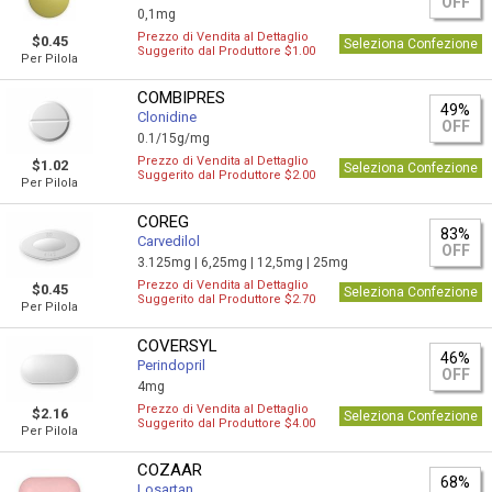
OFF
0,1mg
Prezzo di Vendita al Dettaglio
$0.45
Seleziona Confezione
Suggerito dal Produttore $1.00
Per Pilola
COMBIPRES
49%
Clonidine
OFF
0.1/15g/mg
Prezzo di Vendita al Dettaglio
$1.02
Seleziona Confezione
Suggerito dal Produttore $2.00
Per Pilola
COREG
83%
Carvedilol
OFF
3.125mg |
6,25mg |
12,5mg |
25mg
Prezzo di Vendita al Dettaglio
$0.45
Seleziona Confezione
Suggerito dal Produttore $2.70
Per Pilola
COVERSYL
46%
Perindopril
OFF
4mg
Prezzo di Vendita al Dettaglio
$2.16
Seleziona Confezione
Suggerito dal Produttore $4.00
Per Pilola
COZAAR
68%
Losartan