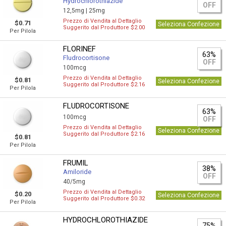
Hydrochlorothiazide
OFF
12,5mg |
25mg
Prezzo di Vendita al Dettaglio
$0.71
Seleziona Confezione
Suggerito dal Produttore $2.00
Per Pilola
FLORINEF
63%
Fludrocortisone
OFF
100mcg
Prezzo di Vendita al Dettaglio
$0.81
Seleziona Confezione
Suggerito dal Produttore $2.16
Per Pilola
FLUDROCORTISONE
63%
100mcg
OFF
Prezzo di Vendita al Dettaglio
Seleziona Confezione
Suggerito dal Produttore $2.16
$0.81
Per Pilola
FRUMIL
38%
Amiloride
OFF
40/5mg
Prezzo di Vendita al Dettaglio
$0.20
Seleziona Confezione
Suggerito dal Produttore $0.32
Per Pilola
HYDROCHLOROTHIAZIDE
75%