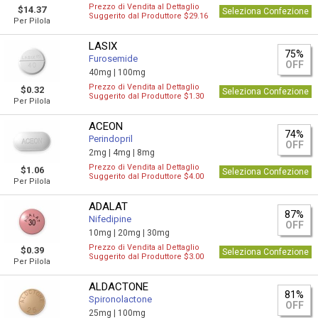
Prezzo di Vendita al Dettaglio
$14.37
Seleziona Confezione
Suggerito dal Produttore $29.16
Per Pilola
LASIX
75%
Furosemide
OFF
40mg |
100mg
Prezzo di Vendita al Dettaglio
$0.32
Seleziona Confezione
Suggerito dal Produttore $1.30
Per Pilola
ACEON
74%
Perindopril
OFF
2mg |
4mg |
8mg
Prezzo di Vendita al Dettaglio
$1.06
Seleziona Confezione
Suggerito dal Produttore $4.00
Per Pilola
ADALAT
87%
Nifedipine
OFF
10mg |
20mg |
30mg
Prezzo di Vendita al Dettaglio
$0.39
Seleziona Confezione
Suggerito dal Produttore $3.00
Per Pilola
ALDACTONE
81%
Spironolactone
OFF
25mg |
100mg