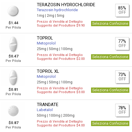
TERAZOSIN HYDROCHLORIDE
85%
Terazosin hydrochloride
OFF
1mg |
2mg |
5mg
Prezzo di Vendita al Dettaglio
$1.44
Seleziona Confezione
Suggerito dal Produttore $9.90
Per Pilola
TOPROL
77%
Metoprolol
OFF
25mg |
50mg |
100mg
Prezzo di Vendita al Dettaglio
$0.47
Seleziona Confezione
Suggerito dal Produttore $2.00
Per Pilola
TOPROL XL
73%
Metoprolol
OFF
25mg |
50mg |
100mg
Prezzo di Vendita al Dettaglio
$0.81
Seleziona Confezione
Suggerito dal Produttore $3.00
Per Pilola
TRANDATE
78%
Labetalol
OFF
50mg |
100mg |
200mg
Prezzo di Vendita al Dettaglio
$0.87
Seleziona Confezione
Suggerito dal Produttore $4.00
Per Pilola