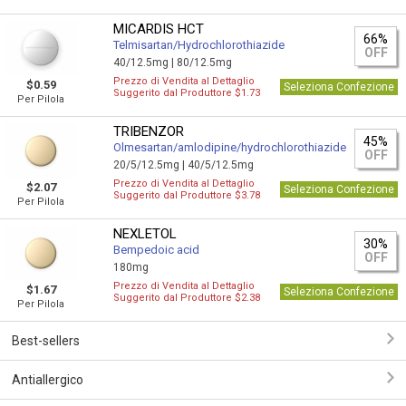
MICARDIS HCT
66%
Telmisartan/Hydrochlorothiazide
OFF
40/12.5mg |
80/12.5mg
Prezzo di Vendita al Dettaglio
$0.59
Seleziona Confezione
Suggerito dal Produttore $1.73
Per Pilola
TRIBENZOR
45%
Olmesartan/amlodipine/hydrochlorothiazide
OFF
20/5/12.5mg |
40/5/12.5mg
Prezzo di Vendita al Dettaglio
$2.07
Seleziona Confezione
Suggerito dal Produttore $3.78
Per Pilola
NEXLETOL
30%
Bempedoic acid
OFF
180mg
Prezzo di Vendita al Dettaglio
$1.67
Seleziona Confezione
Suggerito dal Produttore $2.38
Per Pilola
Best-sellers
Antiallergico