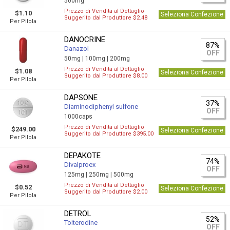
500mg
Prezzo di Vendita al Dettaglio
$1.10
Seleziona Confezione
Suggerito dal Produttore $2.48
Per Pilola
DANOCRINE
87%
Danazol
OFF
50mg |
100mg |
200mg
Prezzo di Vendita al Dettaglio
$1.08
Seleziona Confezione
Suggerito dal Produttore $8.00
Per Pilola
DAPSONE
37%
Diaminodiphenyl sulfone
OFF
1000caps
Prezzo di Vendita al Dettaglio
$249.00
Seleziona Confezione
Suggerito dal Produttore $395.00
Per Pilola
DEPAKOTE
74%
Divalproex
OFF
125mg |
250mg |
500mg
Prezzo di Vendita al Dettaglio
$0.52
Seleziona Confezione
Suggerito dal Produttore $2.00
Per Pilola
DETROL
52%
Tolterodine
OFF