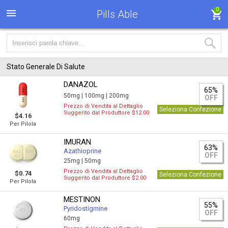
0
Pills Able
Stato Generale Di Salute
DANAZOL
65%
50mg |
100mg |
200mg
OFF
Prezzo di Vendita al Dettaglio
Seleziona Confezione
Suggerito dal Produttore $12.00
$4.16
Per Pilola
IMURAN
63%
Azathioprine
OFF
25mg |
50mg
Prezzo di Vendita al Dettaglio
$0.74
Seleziona Confezione
Suggerito dal Produttore $2.00
Per Pilola
MESTINON
55%
Pyridostigmine
OFF
60mg