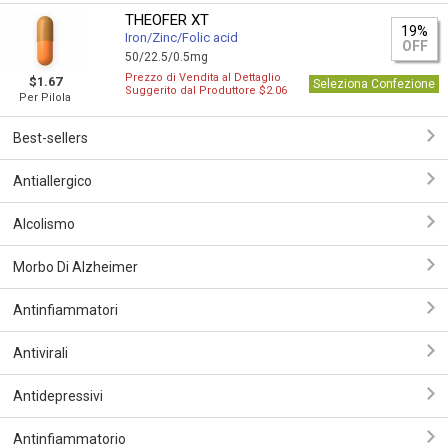
THEOFER XT
19%
Iron/Zinc/Folic acid
OFF
50/22.5/0.5mg
Prezzo di Vendita al Dettaglio
$1.67
Seleziona Confezione
Suggerito dal Produttore $2.06
Per Pilola
Best-sellers
Antiallergico
Alcolismo
Morbo Di Alzheimer
Antinfiammatori
Antivirali
Antidepressivi
Antinfiammatorio