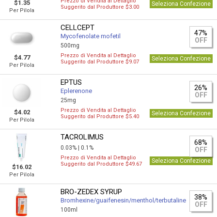
Prezzo di Vendita al Dettaglio
$1.35
Seleziona Confezione
Suggerito dal Produttore $3.00
Per Pilola
CELLCEPT
47%
Mycofenolate mofetil
OFF
500mg
Prezzo di Vendita al Dettaglio
$4.77
Seleziona Confezione
Suggerito dal Produttore $9.07
Per Pilola
EPTUS
26%
Eplerenone
OFF
25mg
Prezzo di Vendita al Dettaglio
$4.02
Seleziona Confezione
Suggerito dal Produttore $5.40
Per Pilola
TACROLIMUS
68%
0.03% |
0.1%
OFF
Prezzo di Vendita al Dettaglio
Seleziona Confezione
Suggerito dal Produttore $49.67
$16.02
Per Pilola
BRO-ZEDEX SYRUP
38%
Bromhexine/guaifenesin/menthol/terbutaline
OFF
100ml