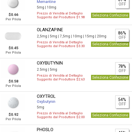
Memantine
OFF
5mg |
10mg
Prezzo di Vendita al Dettaglio
$0.66
Seleziona Confezione
Suggerito dal Produttore $1.98
Per Pilola
OLANZAPINE
86%
2,5mg |
5mg |
7,5mg |
10mg |
15mg |
20mg
OFF
Prezzo di Vendita al Dettaglio
Seleziona Confezione
Suggerito dal Produttore $3.30
$0.45
Per Pilola
OXYBUTYNIN
78%
2.5mg |
5mg
OFF
Prezzo di Vendita al Dettaglio
Seleziona Confezione
Suggerito dal Produttore $2.63
$0.58
Per Pilola
OXYTROL
54%
Oxybutynin
OFF
5mg
Prezzo di Vendita al Dettaglio
$0.92
Seleziona Confezione
Suggerito dal Produttore $2.00
Per Pilola
PHOSLO