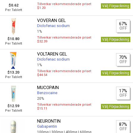
Tillverkar rekommenderade priset
$0.62
Välj Förpackning
$1.20
Per Tablett
VOVERAN GEL
67%
Diclofenac sodium
OFF
1%
Tillverkar rekommenderade priset
$10.80
Välj Förpackning
$32.39
Per Tablett
VOLTAREN GEL
70%
Diclofenac sodium
OFF
1%
Tillverkar rekommenderade priset
$13.20
Välj Förpackning
$44.54
Per Tablett
MUCOPAIN
17%
Benzocaine
OFF
20%
Tillverkar rekommenderade priset
$12.59
Välj Förpackning
$15.11
Per Tablett
NEURONTIN
87%
Gabapentin
OFF
100mg |
300mg |
400mg |
600mg