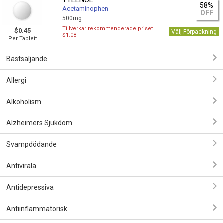
TYLENOL
58%
Acetaminophen
OFF
500mg
Tillverkar rekommenderade priset
$0.45
Välj Förpackning
$1.08
Per Tablett
Bästsäljande
Allergi
Alkoholism
Alzheimers Sjukdom
Svampdödande
Antivirala
Antidepressiva
Antiinflammatorisk