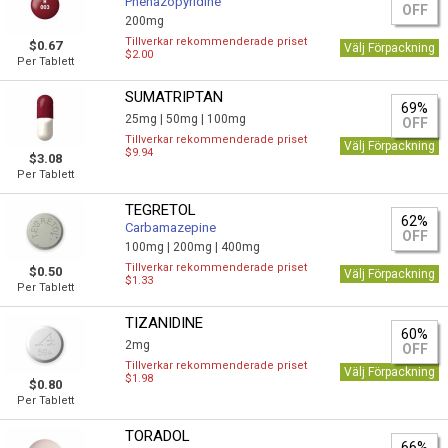
Phenazopyridine
OFF
200mg
Tillverkar rekommenderade priset
$0.67
Välj Förpackning
$2.00
Per Tablett
SUMATRIPTAN
69%
25mg |
50mg |
100mg
OFF
Tillverkar rekommenderade priset
Välj Förpackning
$9.94
$3.08
Per Tablett
TEGRETOL
62%
Carbamazepine
OFF
100mg |
200mg |
400mg
Tillverkar rekommenderade priset
$0.50
Välj Förpackning
$1.33
Per Tablett
TIZANIDINE
60%
2mg
OFF
Tillverkar rekommenderade priset
Välj Förpackning
$1.98
$0.80
Per Tablett
TORADOL
66%