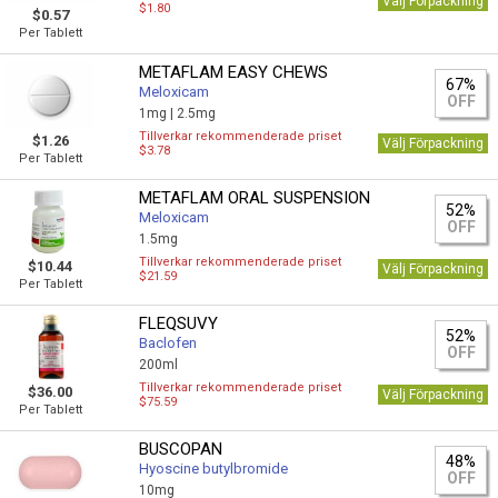
Välj Förpackning
$1.80
$0.57
Per Tablett
METAFLAM EASY CHEWS
67%
Meloxicam
OFF
1mg |
2.5mg
Tillverkar rekommenderade priset
$1.26
Välj Förpackning
$3.78
Per Tablett
METAFLAM ORAL SUSPENSION
52%
Meloxicam
OFF
1.5mg
Tillverkar rekommenderade priset
$10.44
Välj Förpackning
$21.59
Per Tablett
FLEQSUVY
52%
Baclofen
OFF
200ml
Tillverkar rekommenderade priset
$36.00
Välj Förpackning
$75.59
Per Tablett
BUSCOPAN
48%
Hyoscine butylbromide
OFF
10mg