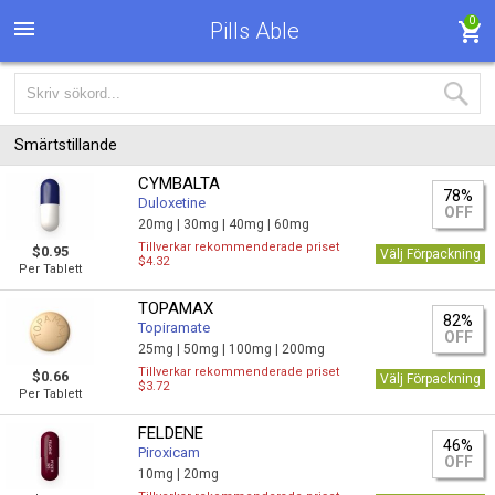
0
Pills Able
Smärtstillande
CYMBALTA
78%
Duloxetine
OFF
20mg |
30mg |
40mg |
60mg
Tillverkar rekommenderade priset
$0.95
Välj Förpackning
$4.32
Per Tablett
TOPAMAX
82%
Topiramate
OFF
25mg |
50mg |
100mg |
200mg
Tillverkar rekommenderade priset
$0.66
Välj Förpackning
$3.72
Per Tablett
FELDENE
46%
Piroxicam
OFF
10mg |
20mg