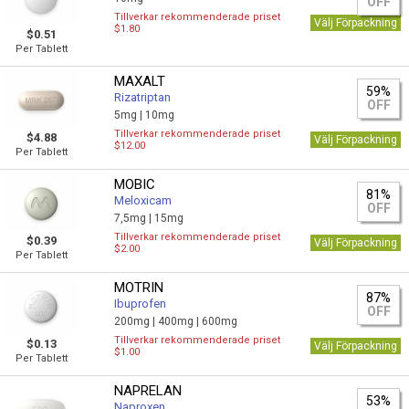
OFF
Tillverkar rekommenderade priset
Välj Förpackning
$1.80
$0.51
Per Tablett
MAXALT
59%
Rizatriptan
OFF
5mg |
10mg
Tillverkar rekommenderade priset
$4.88
Välj Förpackning
$12.00
Per Tablett
MOBIC
81%
Meloxicam
OFF
7,5mg |
15mg
Tillverkar rekommenderade priset
$0.39
Välj Förpackning
$2.00
Per Tablett
MOTRIN
87%
Ibuprofen
OFF
200mg |
400mg |
600mg
Tillverkar rekommenderade priset
$0.13
Välj Förpackning
$1.00
Per Tablett
NAPRELAN
53%
Naproxen