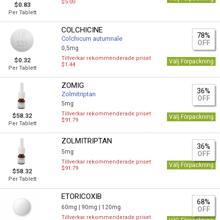
$5.00
$0.83
Per Tablett
COLCHICINE
78%
Colchicum autumnale
OFF
0,5mg
Tillverkar rekommenderade priset
$0.32
Välj Förpackning
$1.44
Per Tablett
ZOMIG
36%
Zolmitriptan
OFF
5mg
Tillverkar rekommenderade priset
$58.32
Välj Förpackning
$91.79
Per Tablett
ZOLMITRIPTAN
36%
5mg
OFF
Tillverkar rekommenderade priset
Välj Förpackning
$91.79
$58.32
Per Tablett
ETORICOXIB
68%
60mg |
90mg |
120mg
OFF
Tillverkar rekommenderade priset