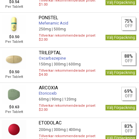
Tillverkar rekommenderade priset
$0.54
Välj Förpackning
$1.00
Per Tablett
PONSTEL
75%
Mefenamic Acid
OFF
250mg |
500mg
Tillverkar rekommenderade priset
$0.50
Välj Förpackning
$2.00
Per Tablett
TRILEPTAL
88%
Oxcarbazepine
OFF
150mg |
300mg |
600mg
Tillverkar rekommenderade priset
$0.50
Välj Förpackning
$4.00
Per Tablett
ARCOXIA
69%
Etoricoxib
OFF
60mg |
90mg |
120mg
Tillverkar rekommenderade priset
$0.63
Välj Förpackning
$2.00
Per Tablett
ETODOLAC
83%
200mg |
300mg |
400mg
OFF
Tillverkar rekommenderade priset
Välj Förpackning