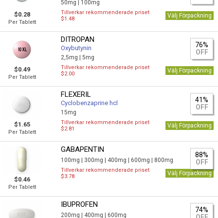
50mg |
100mg
Tillverkar rekommenderade priset
$0.28
Välj Förpackning
$1.48
Per Tablett
DITROPAN
76%
Oxybutynin
OFF
2,5mg |
5mg
Tillverkar rekommenderade priset
$0.49
Välj Förpackning
$2.00
Per Tablett
FLEXERIL
41%
Сyclobenzaprine hcl
OFF
15mg
Tillverkar rekommenderade priset
$1.65
Välj Förpackning
$2.81
Per Tablett
GABAPENTIN
88%
100mg |
300mg |
400mg |
600mg |
800mg
OFF
Tillverkar rekommenderade priset
Välj Förpackning
$3.78
$0.46
Per Tablett
IBUPROFEN
74%
200mg |
400mg |
600mg
OFF