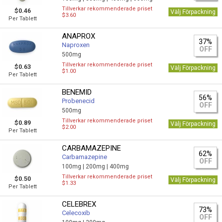
Tillverkar rekommenderade priset
$0.46
Välj Förpackning
$3.60
Per Tablett
ANAPROX
37%
Naproxen
OFF
500mg
Tillverkar rekommenderade priset
$0.63
Välj Förpackning
$1.00
Per Tablett
BENEMID
56%
Probenecid
OFF
500mg
Tillverkar rekommenderade priset
$0.89
Välj Förpackning
$2.00
Per Tablett
CARBAMAZEPINE
62%
Carbamazepine
OFF
100mg |
200mg |
400mg
Tillverkar rekommenderade priset
$0.50
Välj Förpackning
$1.33
Per Tablett
CELEBREX
73%
Celecoxib
OFF