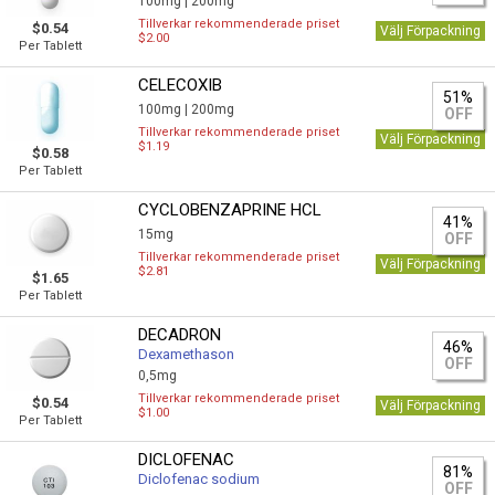
100mg |
200mg
Tillverkar rekommenderade priset
$0.54
Välj Förpackning
$2.00
Per Tablett
CELECOXIB
51%
100mg |
200mg
OFF
Tillverkar rekommenderade priset
Välj Förpackning
$1.19
$0.58
Per Tablett
CYCLOBENZAPRINE HCL
41%
15mg
OFF
Tillverkar rekommenderade priset
Välj Förpackning
$2.81
$1.65
Per Tablett
DECADRON
46%
Dexamethason
OFF
0,5mg
Tillverkar rekommenderade priset
$0.54
Välj Förpackning
$1.00
Per Tablett
DICLOFENAC
81%
Diclofenac sodium
OFF