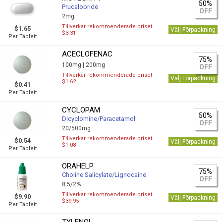
50%
Prucalopride
OFF
2mg
Tillverkar rekommenderade priset
$1.65
Välj Förpackning
$3.31
Per Tablett
ACECLOFENAC
75%
100mg |
200mg
OFF
Tillverkar rekommenderade priset
Välj Förpackning
$1.62
$0.41
Per Tablett
CYCLOPAM
50%
Dicyclomine/Paracetamol
OFF
20/500mg
Tillverkar rekommenderade priset
$0.54
Välj Förpackning
$1.08
Per Tablett
ORAHELP
75%
Choline Salicylate/Lignocaine
OFF
8.5/2%
Tillverkar rekommenderade priset
$9.90
Välj Förpackning
$39.95
Per Tablett