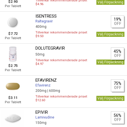
Tillverkar rekommenderade priset
$2.90
Välj Förpackning
$4.96
Per Tablett
ISENTRESS
19%
Raltegravir
OFF
400mg
Tillverkar rekommenderade priset
$7.72
Välj Förpackning
$9.50
Per Tablett
DOLUTEGRAVIR
45%
50mg
OFF
Tillverkar rekommenderade priset
Välj Förpackning
$4.97
$2.75
Per Tablett
EFAVIRENZ
75%
Efavirenz
OFF
200mg |
600mg
Tillverkar rekommenderade priset
$3.11
Välj Förpackning
$12.60
Per Tablett
EPIVIR
56%
Lamivudine
OFF
150mg