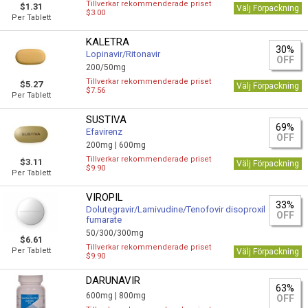
Tillverkar rekommenderade priset
$1.31
Välj Förpackning
$3.00
Per Tablett
KALETRA
30%
Lopinavir/Ritonavir
OFF
200/50mg
Tillverkar rekommenderade priset
$5.27
Välj Förpackning
$7.56
Per Tablett
SUSTIVA
69%
Efavirenz
OFF
200mg |
600mg
Tillverkar rekommenderade priset
$3.11
Välj Förpackning
$9.90
Per Tablett
VIROPIL
33%
Dolutegravir/Lamivudine/Tenofovir disoproxil
OFF
fumarate
50/300/300mg
$6.61
Tillverkar rekommenderade priset
Per Tablett
Välj Förpackning
$9.90
DARUNAVIR
63%
600mg |
800mg
OFF