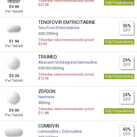
Tillverkar rekommenderade priset
Välj Förpackning
$27.00
$9.90
Per Tablett
TENOFOVIR EMTRICITABINE
36%
Tenofovir/Emtricitabine
OFF
300/200mg
Tillverkar rekommenderade priset
$1.94
Välj Förpackning
$3.02
Per Tablett
TRIUMEQ
29%
Abacavir/dolutegravir/lamivudine
OFF
600/50/300mg
Tillverkar rekommenderade priset
$9.20
Välj Förpackning
$12.96
Per Tablett
ZEPDON
24%
Isentress
OFF
400mg
Tillverkar rekommenderade priset
$9.00
Välj Förpackning
$11.88
Per Tablett
COMBIVIR
40%
Lamivudine / Zidovudine
OFF