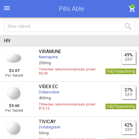
0
Pills Able
HIV
VIRAMUNE
49%
Nevirapine
OFF
200mg
Tillverkar rekommenderade priset
$3.07
Välj Förpackning
$6.00
Per Tablett
VIDEX EC
37%
Didanosine
OFF
400mg
Tillverkar rekommenderade priset
$9.60
Välj Förpackning
$15.12
Per Tablett
TIVICAY
42%
Dolutegravir
OFF
50mg