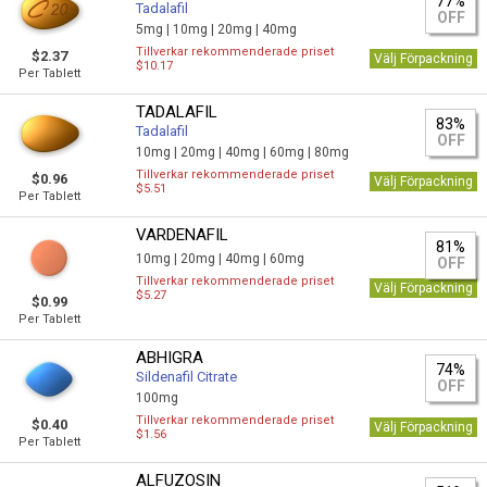
77%
Tadalafil
OFF
5mg |
10mg |
20mg |
40mg
Tillverkar rekommenderade priset
$2.37
Välj Förpackning
$10.17
Per Tablett
TADALAFIL
83%
Tadalafil
OFF
10mg |
20mg |
40mg |
60mg |
80mg
Tillverkar rekommenderade priset
$0.96
Välj Förpackning
$5.51
Per Tablett
VARDENAFIL
81%
10mg |
20mg |
40mg |
60mg
OFF
Tillverkar rekommenderade priset
Välj Förpackning
$5.27
$0.99
Per Tablett
ABHIGRA
74%
Sildenafil Citrate
OFF
100mg
Tillverkar rekommenderade priset
$0.40
Välj Förpackning
$1.56
Per Tablett
ALFUZOSIN