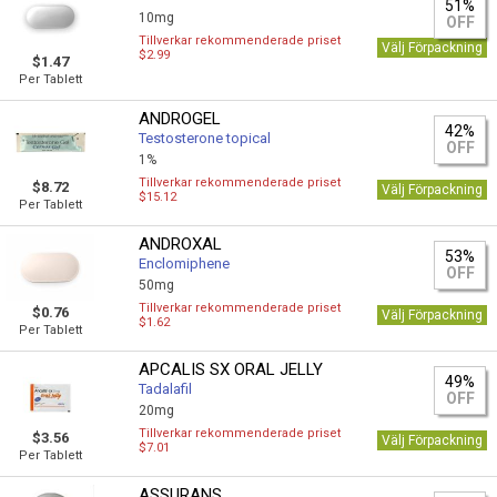
51%
10mg
OFF
Tillverkar rekommenderade priset
Välj Förpackning
$2.99
$1.47
Per Tablett
ANDROGEL
42%
Testosterone topical
OFF
1%
Tillverkar rekommenderade priset
$8.72
Välj Förpackning
$15.12
Per Tablett
ANDROXAL
53%
Enclomiphene
OFF
50mg
Tillverkar rekommenderade priset
$0.76
Välj Förpackning
$1.62
Per Tablett
APCALIS SX ORAL JELLY
49%
Tadalafil
OFF
20mg
Tillverkar rekommenderade priset
$3.56
Välj Förpackning
$7.01
Per Tablett
ASSURANS