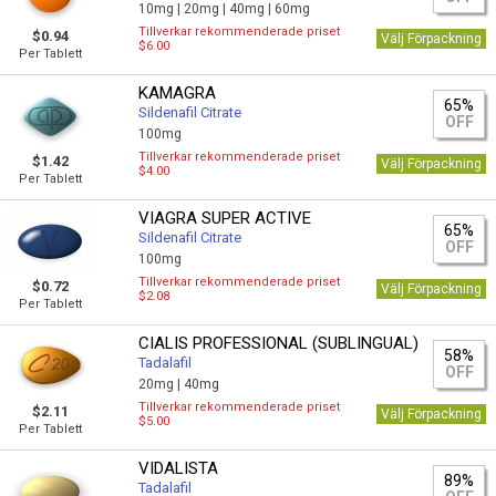
10mg |
20mg |
40mg |
60mg
Tillverkar rekommenderade priset
$0.94
Välj Förpackning
$6.00
Per Tablett
KAMAGRA
65%
Sildenafil Citrate
OFF
100mg
Tillverkar rekommenderade priset
$1.42
Välj Förpackning
$4.00
Per Tablett
VIAGRA SUPER ACTIVE
65%
Sildenafil Citrate
OFF
100mg
Tillverkar rekommenderade priset
$0.72
Välj Förpackning
$2.08
Per Tablett
CIALIS PROFESSIONAL (SUBLINGUAL)
58%
Tadalafil
OFF
20mg |
40mg
Tillverkar rekommenderade priset
$2.11
Välj Förpackning
$5.00
Per Tablett
VIDALISTA
89%
Tadalafil