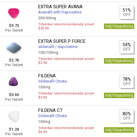
EXTRA SUPER AVANA
51%
Avanafil with Dapoxetine
OFF
200/60mg
Tillverkar rekommenderade priset
$9.72
Välj Förpackning
$20.00
Per Tablett
EXTRA SUPER P FORCE
54%
sildenafil / dapoxetine
OFF
100/100mg
Tillverkar rekommenderade priset
$2.76
Välj Förpackning
$5.94
Per Tablett
FILDENA
78%
Sildenafil Citrate
OFF
100mg
Tillverkar rekommenderade priset
$0.65
Välj Förpackning
$3.00
Per Tablett
FILDENA CT
80%
Sildenafil Citrate
OFF
100mg
Tillverkar rekommenderade priset
$1.24
Välj Förpackning
$6.35
Per Tablett