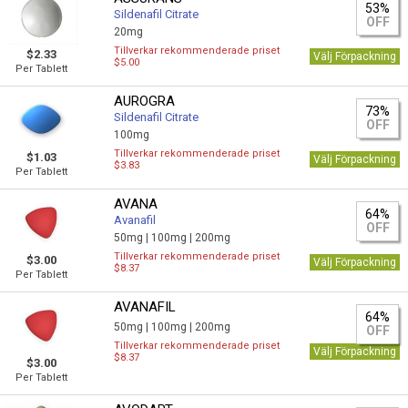
53%
Sildenafil Citrate
OFF
20mg
Tillverkar rekommenderade priset
$2.33
Välj Förpackning
$5.00
Per Tablett
AUROGRA
73%
Sildenafil Citrate
OFF
100mg
Tillverkar rekommenderade priset
$1.03
Välj Förpackning
$3.83
Per Tablett
AVANA
64%
Avanafil
OFF
50mg |
100mg |
200mg
Tillverkar rekommenderade priset
$3.00
Välj Förpackning
$8.37
Per Tablett
AVANAFIL
64%
50mg |
100mg |
200mg
OFF
Tillverkar rekommenderade priset
Välj Förpackning
$8.37
$3.00
Per Tablett