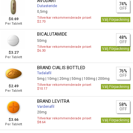
AVODART
74%
Dutasteride
OFF
0,5mg
Tillverkar rekommenderade priset
$0.69
Välj Förpackning
$2.70
Per Tablett
BICALUTAMIDE
48%
50mg
OFF
Tillverkar rekommenderade priset
Välj Förpackning
$6.30
$3.27
Per Tablett
BRAND CIALIS BOTTLED
76%
Tadalafil
OFF
5mg |
10mg |
20mg |
50mg |
100mg |
200mg
Tillverkar rekommenderade priset
$2.49
Välj Förpackning
$10.17
Per Tablett
BRAND LEVITRA
58%
Vardenafil
OFF
20mg
Tillverkar rekommenderade priset
$3.66
Välj Förpackning
$8.64
Per Tablett