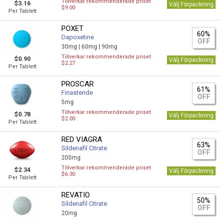
Tillverkar rekommenderade priset
$3.16
Välj Förpackning
$9.00
Per Tablett
POXET
60%
Dapoxetine
OFF
30mg |
60mg |
90mg
Tillverkar rekommenderade priset
$0.90
Välj Förpackning
$2.27
Per Tablett
PROSCAR
61%
Finasteride
OFF
5mg
Tillverkar rekommenderade priset
$0.78
Välj Förpackning
$2.00
Per Tablett
RED VIAGRA
63%
Sildenafil Citrate
OFF
200mg
Tillverkar rekommenderade priset
$2.34
Välj Förpackning
$6.30
Per Tablett
REVATIO
50%
Sildenafil Citrate
OFF
20mg