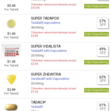
Tillverkar rekommenderade priset
$5.00
Välj Förpackning
$10.00
Per Tablett
SUPER TADAPOX
57%
Tadalafil/dapoxetine
OFF
40/60mg
Tillverkar rekommenderade priset
$1.65
Välj Förpackning
$3.83
Per Tablett
SUPER VIDALISTA
49%
Tadalafil with Dapoxetine
OFF
20/60mg
Tillverkar rekommenderade priset
$1.35
Välj Förpackning
$2.64
Per Tablett
SUPER ZHEWITRA
62%
Vardenafil with Dapoxetine
OFF
20/60mg
Tillverkar rekommenderade priset
$2.89
Välj Förpackning
$7.69
Per Tablett
TADACIP
61%
Tadalafil
OFF