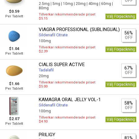
OFF
2.5mg |
5mg |
10mg |
20mg |
40mg |
60mg |
80mg
$0.59
Tillverkar rekommenderade priset
Per Tablett
Välj Förpackning
$5.15
VIAGRA PROFESSIONAL (SUBLINGUAL)
56%
Sildenafil Citrate
OFF
100mg
Tillverkar rekommenderade priset
$1.04
Välj Förpackning
$2.39
Per Tablett
CIALIS SUPER ACTIVE
67%
Tadalafil
OFF
20mg
Tillverkar rekommenderade priset
$1.66
Välj Förpackning
$5.00
Per Tablett
KAMAGRA ORAL JELLY VOL-1
58%
Sildenafil Citrate
OFF
100mg
Tillverkar rekommenderade priset
$2.07
Välj Förpackning
$4.93
Per Tablett
PRILIGY
81%