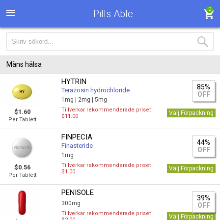
0
Pills Able
Mäns hälsa
HYTRIN
85%
Terazosin hydrochloride
OFF
1mg |
2mg |
5mg
Tillverkar rekommenderade priset
$1.60
Välj Förpackning
$11.00
Per Tablett
FINPECIA
44%
Finasteride
OFF
1mg
Tillverkar rekommenderade priset
$0.56
Välj Förpackning
$1.00
Per Tablett
PENISOLE
39%
300mg
OFF
Tillverkar rekommenderade priset
Välj Förpackning
$2.00