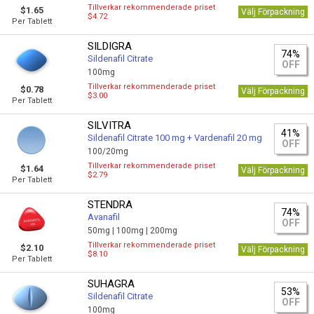
Tillverkar rekommenderade priset
$1.65
Välj Förpackning
$4.72
Per Tablett
SILDIGRA
74%
Sildenafil Citrate
OFF
100mg
Tillverkar rekommenderade priset
$0.78
Välj Förpackning
$3.00
Per Tablett
SILVITRA
41%
Sildenafil Citrate 100 mg + Vardenafil 20 mg
OFF
100/20mg
Tillverkar rekommenderade priset
$1.64
Välj Förpackning
$2.79
Per Tablett
STENDRA
74%
Avanafil
OFF
50mg |
100mg |
200mg
Tillverkar rekommenderade priset
$2.10
Välj Förpackning
$8.10
Per Tablett
SUHAGRA
53%
Sildenafil Citrate
OFF
100mg