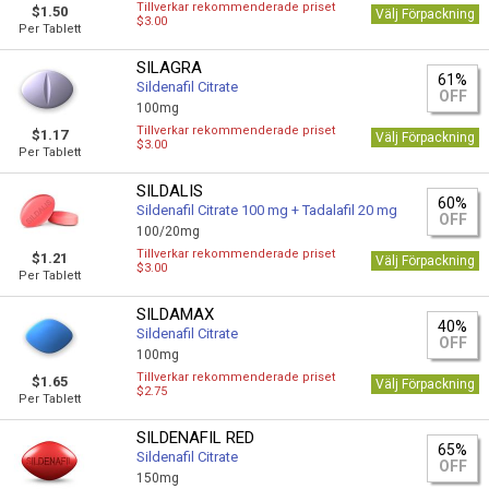
Tillverkar rekommenderade priset
$1.50
Välj Förpackning
$3.00
Per Tablett
SILAGRA
61%
Sildenafil Citrate
OFF
100mg
Tillverkar rekommenderade priset
$1.17
Välj Förpackning
$3.00
Per Tablett
SILDALIS
60%
Sildenafil Citrate 100 mg + Tadalafil 20 mg
OFF
100/20mg
Tillverkar rekommenderade priset
$1.21
Välj Förpackning
$3.00
Per Tablett
SILDAMAX
40%
Sildenafil Citrate
OFF
100mg
Tillverkar rekommenderade priset
$1.65
Välj Förpackning
$2.75
Per Tablett
SILDENAFIL RED
65%
Sildenafil Citrate
OFF
150mg