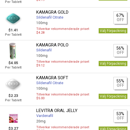
Per Tablett
KAMAGRA GOLD
67%
Sildenafil Citrate
OFF
100mg
Tillverkar rekommenderade priset
$1.41
Välj Förpackning
$4.28
Per Tablett
KAMAGRA POLO
56%
Sildenafil
OFF
100mg
Tillverkar rekommenderade priset
$4.05
Välj Förpackning
$9.12
Per Tablett
KAMAGRA SOFT
55%
Sildenafil Citrate
OFF
100mg
Tillverkar rekommenderade priset
$2.23
Välj Förpackning
$5.00
Per Tablett
LEVITRA ORAL JELLY
53%
Vardenafil
OFF
20mg
Tillverkar rekommenderade priset
$3.27
Välj Förpackning