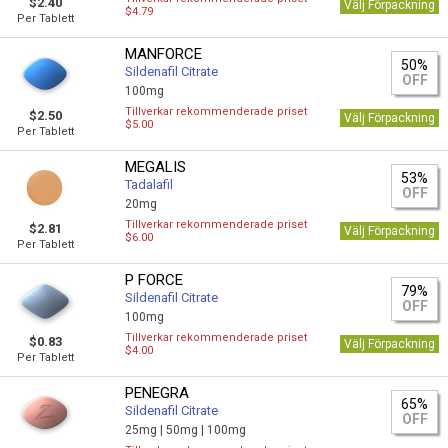
$2.40
Välj Förpackning
$4.79
Per Tablett
MANFORCE
50%
Sildenafil Citrate
OFF
100mg
Tillverkar rekommenderade priset
$2.50
Välj Förpackning
$5.00
Per Tablett
MEGALIS
53%
Tadalafil
OFF
20mg
Tillverkar rekommenderade priset
$2.81
Välj Förpackning
$6.00
Per Tablett
P FORCE
79%
Sildenafil Citrate
OFF
100mg
Tillverkar rekommenderade priset
$0.83
Välj Förpackning
$4.00
Per Tablett
PENEGRA
65%
Sildenafil Citrate
OFF
25mg |
50mg |
100mg