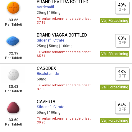
BRAND LEVITRA BOTTLED
49%
Vardenafil
OFF
20mg |
100mg
Tillverkar rekommenderade priset
$3.66
Välj Förpackning
$7.18
Per Tablett
BRAND VIAGRA BOTTLED
60%
Sildenafil Citrate
OFF
25mg |
50mg |
100mg
Tillverkar rekommenderade priset
$2.19
Välj Förpackning
$5.51
Per Tablett
CASODEX
48%
Bicalutamide
OFF
50mg
Tillverkar rekommenderade priset
$3.63
Välj Förpackning
$7.00
Per Tablett
CAVERTA
64%
Sildenafil Citrate
OFF
50mg |
100mg
Tillverkar rekommenderade priset
$3.60
Välj Förpackning
$9.90
Per Tablett