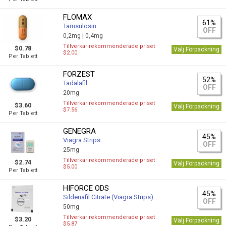
FLOMAX
61%
Tamsulosin
OFF
0,2mg |
0,4mg
Tillverkar rekommenderade priset
$0.78
Välj Förpackning
$2.00
Per Tablett
FORZEST
52%
Tadalafil
OFF
20mg
Tillverkar rekommenderade priset
$3.60
Välj Förpackning
$7.56
Per Tablett
GENEGRA
45%
Viagra Strips
OFF
25mg
Tillverkar rekommenderade priset
$2.74
Välj Förpackning
$5.00
Per Tablett
HIFORCE ODS
45%
Sildenafil Citrate (Viagra Strips)
OFF
50mg
Tillverkar rekommenderade priset
$3.20
Välj Förpackning
$5.87