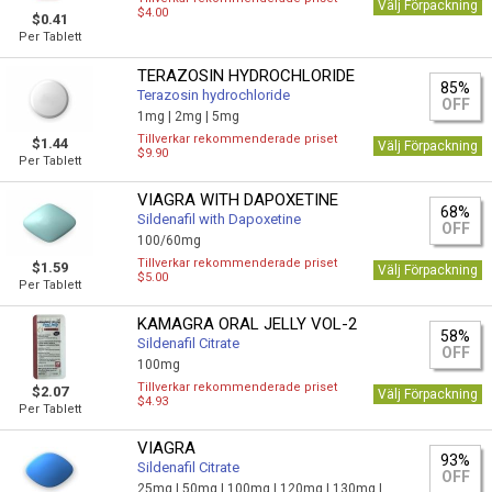
Välj Förpackning
$4.00
$0.41
Per Tablett
TERAZOSIN HYDROCHLORIDE
85%
Terazosin hydrochloride
OFF
1mg |
2mg |
5mg
Tillverkar rekommenderade priset
$1.44
Välj Förpackning
$9.90
Per Tablett
VIAGRA WITH DAPOXETINE
68%
Sildenafil with Dapoxetine
OFF
100/60mg
Tillverkar rekommenderade priset
$1.59
Välj Förpackning
$5.00
Per Tablett
KAMAGRA ORAL JELLY VOL-2
58%
Sildenafil Citrate
OFF
100mg
Tillverkar rekommenderade priset
$2.07
Välj Förpackning
$4.93
Per Tablett
VIAGRA
93%
Sildenafil Citrate
OFF
25mg |
50mg |
100mg |
120mg |
130mg |