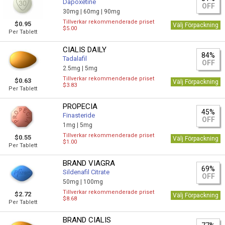
Dapoxetine
OFF
30mg |
60mg |
90mg
Tillverkar rekommenderade priset
$0.95
Välj Förpackning
$5.00
Per Tablett
CIALIS DAILY
84%
Tadalafil
OFF
2.5mg |
5mg
Tillverkar rekommenderade priset
$0.63
Välj Förpackning
$3.83
Per Tablett
PROPECIA
45%
Finasteride
OFF
1mg |
5mg
Tillverkar rekommenderade priset
$0.55
Välj Förpackning
$1.00
Per Tablett
BRAND VIAGRA
69%
Sildenafil Citrate
OFF
50mg |
100mg
Tillverkar rekommenderade priset
$2.72
Välj Förpackning
$8.68
Per Tablett
BRAND CIALIS