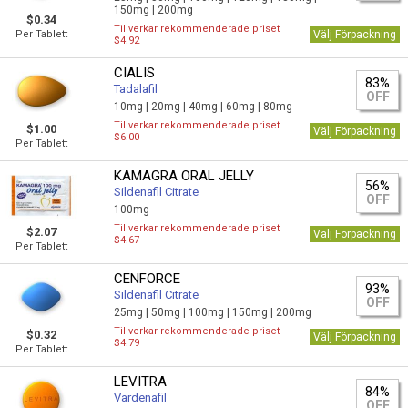
150mg |
200mg
$0.34
Tillverkar rekommenderade priset
Per Tablett
Välj Förpackning
$4.92
CIALIS
83%
Tadalafil
OFF
10mg |
20mg |
40mg |
60mg |
80mg
Tillverkar rekommenderade priset
$1.00
Välj Förpackning
$6.00
Per Tablett
KAMAGRA ORAL JELLY
56%
Sildenafil Citrate
OFF
100mg
Tillverkar rekommenderade priset
$2.07
Välj Förpackning
$4.67
Per Tablett
CENFORCE
93%
Sildenafil Citrate
OFF
25mg |
50mg |
100mg |
150mg |
200mg
Tillverkar rekommenderade priset
$0.32
Välj Förpackning
$4.79
Per Tablett
LEVITRA
84%
Vardenafil
OFF