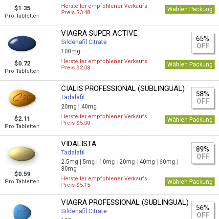
Hersteller empfohlener Verkaufs
$1.35
Wählen Packung
Preis $3.48
Pro Tabletten
VIAGRA SUPER ACTIVE
65%
Sildenafil Citrate
OFF
100mg
Hersteller empfohlener Verkaufs
$0.72
Wählen Packung
Preis $2.08
Pro Tabletten
CIALIS PROFESSIONAL (SUBLINGUAL)
58%
Tadalafil
OFF
20mg |
40mg
Hersteller empfohlener Verkaufs
$2.11
Wählen Packung
Preis $5.00
Pro Tabletten
VIDALISTA
89%
Tadalafil
OFF
2.5mg |
5mg |
10mg |
20mg |
40mg |
60mg |
80mg
$0.59
Hersteller empfohlener Verkaufs
Pro Tabletten
Wählen Packung
Preis $5.15
VIAGRA PROFESSIONAL (SUBLINGUAL)
56%
Sildenafil Citrate
OFF