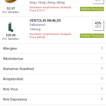
OFF
5mg |
10mg |
20mg |
40mg
Hersteller empfohlener Verkaufs
$2.37
Wählen Packung
Preis $10.17
Pro Tabletten
VENTOLIN INHALER
43%
Salbutamol
OFF
100mcg
Hersteller empfohlener Verkaufs
$25.00
Wählen Packung
Preis $44.00
Pro Tabletten
Allergiker
Alkoholismus
Alzheimer-Krankheit
Antipilzmittel
Anti-Virus
Anti-Depressiva