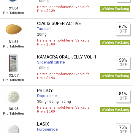
100mg
Hersteller empfohlener Verkaufs
$1.04
Wählen Packung
Preis $2.39
Pro Tabletten
CIALIS SUPER ACTIVE
67%
Tadalafil
OFF
20mg
Hersteller empfohlener Verkaufs
$1.66
Wählen Packung
Preis $5.00
Pro Tabletten
KAMAGRA ORAL JELLY VOL-1
58%
Sildenafil Citrate
OFF
100mg
Hersteller empfohlener Verkaufs
$2.07
Wählen Packung
Preis $4.93
Pro Tabletten
PRILIGY
81%
Dapoxetine
OFF
30mg |
60mg |
90mg
Hersteller empfohlener Verkaufs
$0.95
Wählen Packung
Preis $5.00
Pro Tabletten
LASIX
75%
Furosemide
OFF