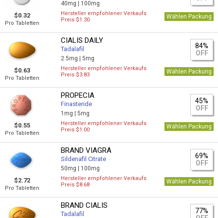
40mg |
100mg
Hersteller empfohlener Verkaufs
$0.32
Wählen Packung
Preis $1.30
Pro Tabletten
CIALIS DAILY
84%
Tadalafil
OFF
2.5mg |
5mg
Hersteller empfohlener Verkaufs
$0.63
Wählen Packung
Preis $3.83
Pro Tabletten
PROPECIA
45%
Finasteride
OFF
1mg |
5mg
Hersteller empfohlener Verkaufs
$0.55
Wählen Packung
Preis $1.00
Pro Tabletten
BRAND VIAGRA
69%
Sildenafil Citrate
OFF
50mg |
100mg
Hersteller empfohlener Verkaufs
$2.72
Wählen Packung
Preis $8.68
Pro Tabletten
BRAND CIALIS
77%
Tadalafil