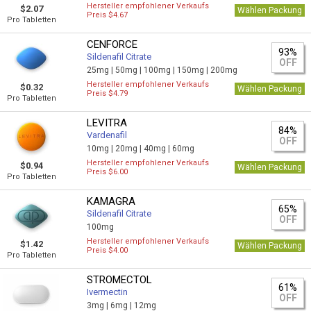
Hersteller empfohlener Verkaufs
$2.07
Wählen Packung
Preis $4.67
Pro Tabletten
CENFORCE
93%
Sildenafil Citrate
OFF
25mg |
50mg |
100mg |
150mg |
200mg
Hersteller empfohlener Verkaufs
$0.32
Wählen Packung
Preis $4.79
Pro Tabletten
LEVITRA
84%
Vardenafil
OFF
10mg |
20mg |
40mg |
60mg
Hersteller empfohlener Verkaufs
$0.94
Wählen Packung
Preis $6.00
Pro Tabletten
KAMAGRA
65%
Sildenafil Citrate
OFF
100mg
Hersteller empfohlener Verkaufs
$1.42
Wählen Packung
Preis $4.00
Pro Tabletten
STROMECTOL
61%
Ivermectin
OFF
3mg |
6mg |
12mg