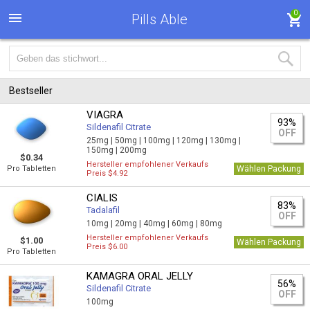
0
Pills Able
Bestseller
VIAGRA
93%
Sildenafil Citrate
OFF
25mg |
50mg |
100mg |
120mg |
130mg |
150mg |
200mg
$0.34
Hersteller empfohlener Verkaufs
Pro Tabletten
Wählen Packung
Preis $4.92
CIALIS
83%
Tadalafil
OFF
10mg |
20mg |
40mg |
60mg |
80mg
Hersteller empfohlener Verkaufs
$1.00
Wählen Packung
Preis $6.00
Pro Tabletten
KAMAGRA ORAL JELLY
56%
Sildenafil Citrate
OFF
100mg